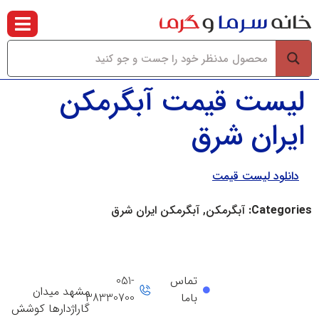
لیست قیمت آبگرمکن
ایران شرق
دانلود لیست قیمت
Categories:
آبگرمکن, آبگرمکن ایران شرق
تماس
051-
مشهد میدان
باما
38330700
گاراژدارها کوشش