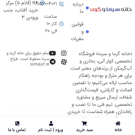
۳۶ (قائم ۵) مرکز
09156004021
درباره
خرید آفتاب، جنب
ما
ساعت
ورودی ۳
کار ۱۰
قوانین
الی ۲۰
و
مقررات
«خانه گرما و سرما» فروشگاه
تمام حقوق برای خانه گرما و
سرما محفوظ است. طراح
تخصصی کولر آبی، بخاری و
WPNEAT.IR
آب‌گرمکن از برندهای معتبر است.
برای هر متراژ و بودجه راهکار
مناسب ارائه می‌کنیم؛ با تضمین
اصالت و گارانتی، قیمت‌گذاری
شفاف، ارسال سریع و مشاوره
تخصصی. تیم فنی ما تا نصب و
راه‌اندازی همراه شماست تا خریدی
ایمن و اقتصادی داشته باشید.
خانه
سبد خرید
ورود | ثبت نام
تماس با ما