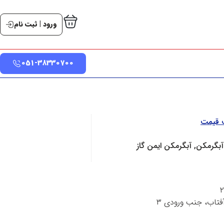
ورود | ثبت نام
051-38330700
ت قیمت
آبگرمکن, آبگرمکن ایمن گاز