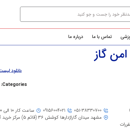
وزشی
تماس با ما
درباره ما
من گاز
دانلود لیس
Categories:
051-38330700
09156004021
ساعت کار ۱۰ الی ۲۰
مشهد میدان گاراژدارها کوشش ۳۶ (قائم ۵) مرکز خرید آفتاب، جنب ورودی ۳
قررات