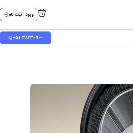
ورود | ثبت نام
051-38330700